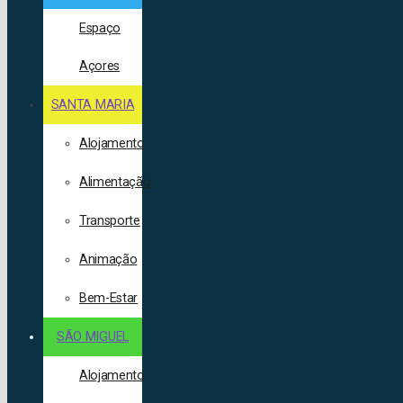
Espaço
Açores
SANTA MARIA
Alojamento
Alimentação
Transporte
Animação
Bem-Estar
SÃO MIGUEL
Alojamento