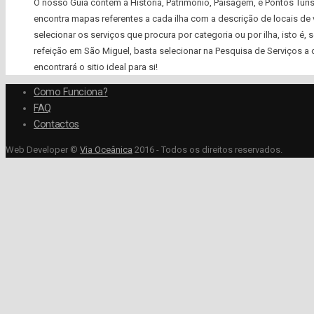
O nosso Guia contém a História, Património, Paisagem, e Pontos Turí
encontra mapas referentes a cada ilha com a descrição de locais de vi
selecionar os serviços que procura por categoria ou por ilha, isto é,
refeição em São Miguel, basta selecionar na Pesquisa de Serviços a ca
encontrará o sitio ideal para si!
Como Funciona?
FAQ
Contactos
Web Developer ©
Via Oceânica
2016 - Todos os direitos reservados.