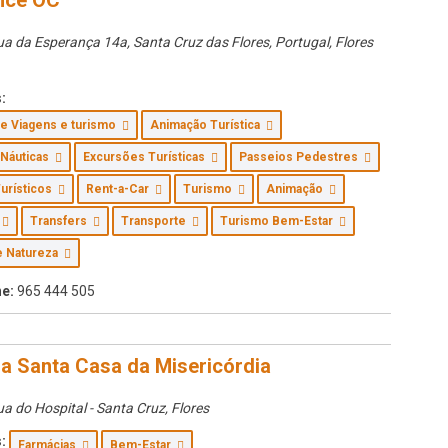
nce OC
a da Esperança 14a, Santa Cruz das Flores, Portugal
,
Flores
:
de Viagens e turismo
Animação Turística
 Náuticas
Excursões Turísticas
Passeios Pedestres
Turísticos
Rent-a-Car
Turismo
Animação
g
Transfers
Transporte
Turismo Bem-Estar
e Natureza
e:
965 444 505
a Santa Casa da Misericórdia
a do Hospital - Santa Cruz
,
Flores
:
Farmácias
Bem-Estar