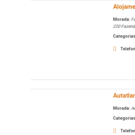
Alojame
Morada:
F
220 Fazend
Categorias
Telefon
Autatla
Morada:
Ae
Categorias
Telefon