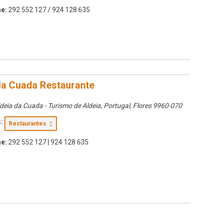
e:
292 552 127 / 924 128 635
da Cuada Restaurante
deia da Cuada - Turismo de Aldeia, Portugal
,
Flores
9960-070
:
Restaurantes
e:
292 552 127 | 924 128 635