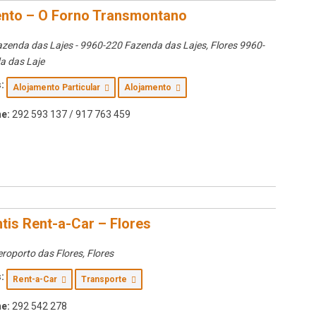
nto – O Forno Transmontano
azenda das Lajes - 9960-220 Fazenda das Lajes
,
Flores
9960-
a das Laje
:
Alojamento Particular
Alojamento
e:
292 593 137 / 917 763 459
ntis Rent-a-Car – Flores
roporto das Flores
,
Flores
:
Rent-a-Car
Transporte
e:
292 542 278