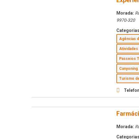
Experie
Morada:
Ru
9970-320
Categorias
Agências 
Atividades
Passeios 
Canyonin
Turismo d
Telefon
Farmáci
Morada:
Ru
Categorias