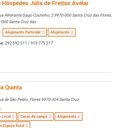
 Hóspedes Júlia de Freitas Avelar
ua Almirante Gago Coutinho, 2 9970-000 Santa Cruz das Flores
,
-000 Santa Cruz das
:
Alojamento Particular
Alojamento
e:
292 592 511 / 919 775 217
a Quinta
ua de São Pedro
,
Flores
9970-324 Santa Cruz
:
o Local
Casas de campo
Alojamento
m Espaço Rural