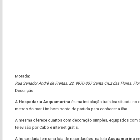
Morada:
Rua Senador André de Freitas, 22, 9970-337 Santa Cruz das Flores
,
Flo
Descrição:
A
Hospedaria Acquamarina
é uma instalação turística situada no c
metros do mar. Um bom ponto de partida para conhecer a ilha
A mesma oferece quartos com decoração simples, equipados com ca
televisão por Cabo e internet grátis.
A hospedaria tem uma loja de recordações, na loja
Acquamarina
en