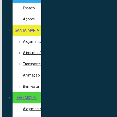
Espaço
Açores
SANTA MARIA
Alojamento
Alimentação
Transporte
Animação
Bem-Estar
SÃO MIGUEL
Alojamento