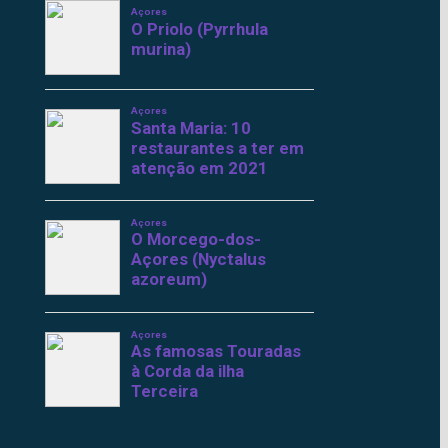
Açores
O Priolo (Pyrrhula
murina)
Açores
Santa Maria: 10
restaurantes a ter em
atenção em 2021
Açores
O Morcego-dos-
Açores (Nyctalus
azoreum)
Açores
As famosas Touradas
à Corda da ilha
Terceira