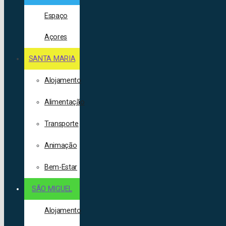
Espaço
Açores
SANTA MARIA
Alojamento
Alimentação
Transporte
Animação
Bem-Estar
SÃO MIGUEL
Alojamento