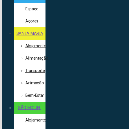
Espaço
Açores
SANTA MARIA
Alojamento
Alimentação
Transporte
Animação
Bem-Estar
SÃO MIGUEL
Alojamento