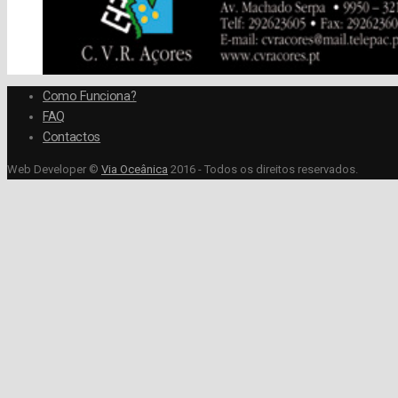
Como Funciona?
FAQ
Contactos
Web Developer ©
Via Oceânica
2016 - Todos os direitos reservados.