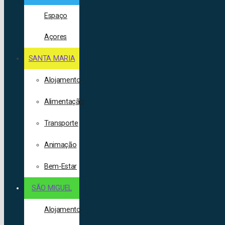
Espaço
Açores
SANTA MARIA
Alojamento
Alimentação
Transporte
Animação
Bem-Estar
SÃO MIGUEL
Alojamento