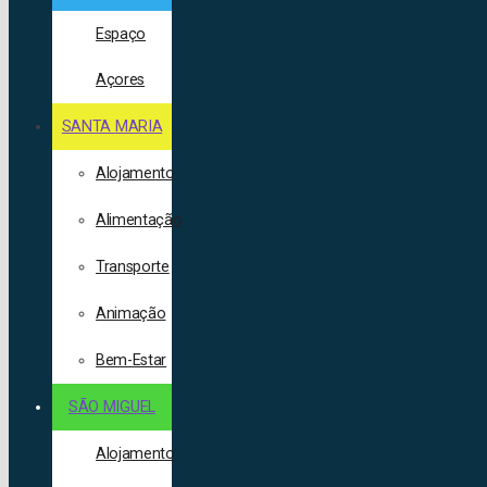
Espaço
Açores
SANTA MARIA
Alojamento
Alimentação
Transporte
Animação
Bem-Estar
SÃO MIGUEL
Alojamento