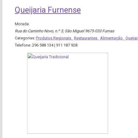
Queijaria Furnense
Morada:
Rua do Caminho Novo, n.º 3
,
São Miguel
9675-033 Furnas
Categorias:
Produtos Regionais
Restaurantes
Alimentação
Queija
Telefone:
296 588 134 | 911 187 928