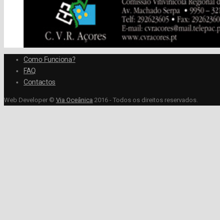
Como Funciona?
FAQ
Contactos
Web Developer ©
Via Oceânica
2016 - Todos os direitos reservados.