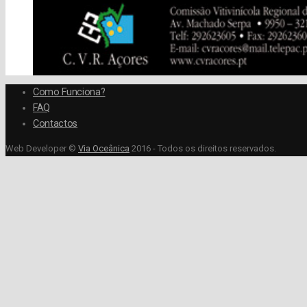
Como Funciona?
FAQ
Contactos
Web Developer ©
Via Oceânica
2016 - Todos os direitos reservados.