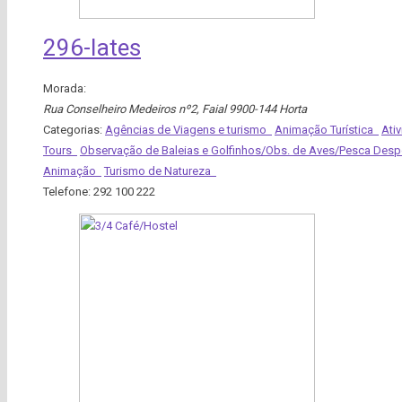
296-Iates
Morada:
Rua Conselheiro Medeiros nº2
,
Faial
9900-144 Horta
Categorias:
Agências de Viagens e turismo
Animação Turística
Ati
Tours
Observação de Baleias e Golfinhos/Obs. de Aves/Pesca Despo
Animação
Turismo de Natureza
Telefone:
292 100 222