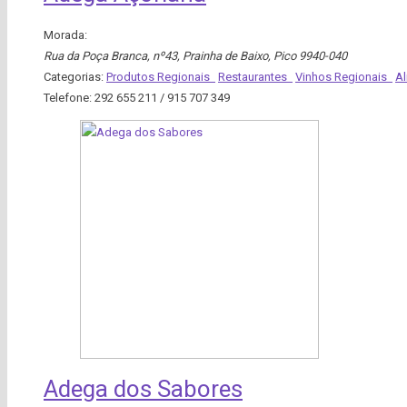
Morada:
Rua da Poça Branca, nº43
, Prainha de Baixo,
Pico
9940-040
Categorias:
Produtos Regionais
Restaurantes
Vinhos Regionais
A
Telefone:
292 655 211 / 915 707 349
Adega dos Sabores