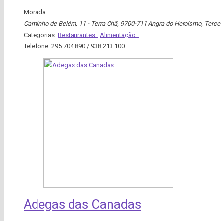
Morada:
Caminho de Belém, 11 - Terra Chã, 9700-711 Angra do Heroísmo
,
Terce
Categorias:
Restaurantes
Alimentação
Telefone:
295 704 890 / 938 213 100
Adegas das Canadas