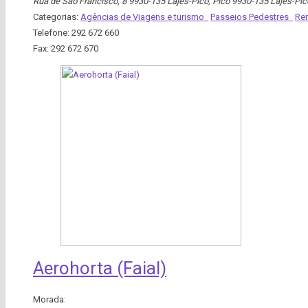
Rua de São Francisco, 8 9930-135 Lajes-Pico
,
Pico
9930-135 Lajes-Pic
Categorias:
Agências de Viagens e turismo
Passeios Pedestres
Re
Telefone:
292 672 660
Fax:
292 672 670
Aerohorta (Faial)
Morada: