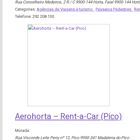
Rua Conselheiro Medeiros, 2 R / C 9900-144 Horta
,
Faial
9900-144 Hort
Categorias:
Agências de Viagens e turismo
Passeios Pedestres
Re
Telefone:
292 208 130
Aerohorta – Rent-a-Car (Pico)
Morada:
Rua Visconde Leite Perry nº 12
,
Pico
9950-341 Madalena do Pico