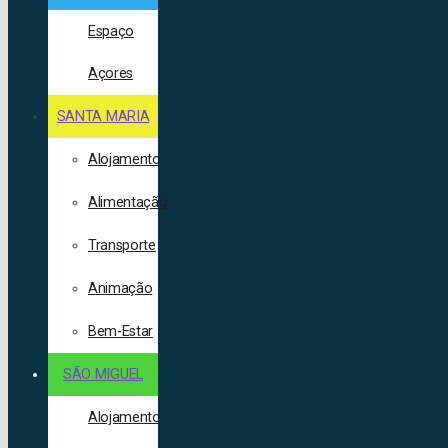
Espaço
Açores
SANTA MARIA
Alojamento
Alimentação
Transporte
Animação
Bem-Estar
SÃO MIGUEL
Alojamento