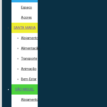
Espaço
Açores
SANTA MARIA
Alojamento
Alimentação
Transporte
Animação
Bem-Estar
SÃO MIGUEL
Alojamento