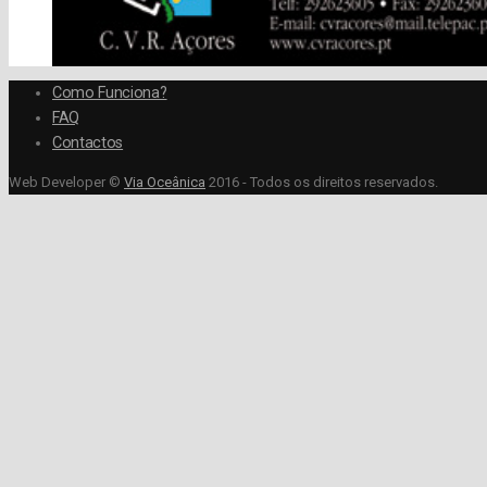
Como Funciona?
FAQ
Contactos
Web Developer ©
Via Oceânica
2016 - Todos os direitos reservados.