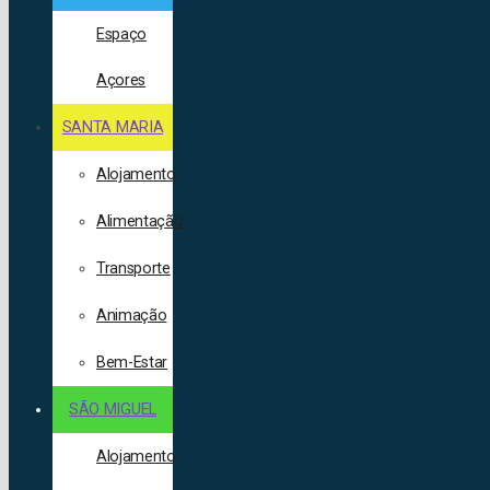
Espaço
Açores
SANTA MARIA
Alojamento
Alimentação
Transporte
Animação
Bem-Estar
SÃO MIGUEL
Alojamento