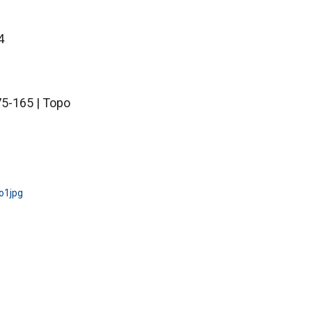
4
5-165 | Topo
o1jpg