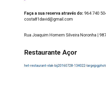
Faça a sua reserva através do:
964 740 50
costa81david@gmail.com
Rua Joaquim Homem Silveira Noronha | 987
Restaurante Açor
het-restaurant-vlak-bij
20160728-134022-largejpg
phot