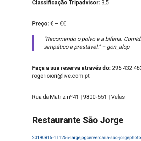
Classificação Tripadvisor:
3,5
Preço:
€ – €€
“Recomendo o polvo e a bifana. Comid
simpático e prestável.” – gon_alop
Faça a sua reserva através do:
295 432 46
rogerioiori@live.com.pt
Rua da Matriz nº41 | 9800-551 | Velas
Restaurante São Jorge
20190815-111256-largejpg
cervercaria-sao-jorge
photo