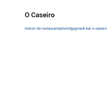
O Caseiro
interior-do-restaurante
photo0jpg
snack-bar-o-caseiro