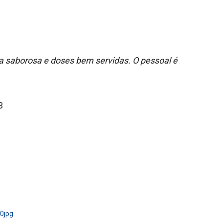
a saborosa e doses bem servidas. O pessoal é
3
0jpg