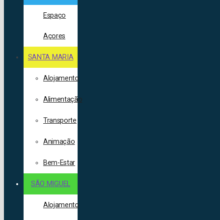
Espaço
Açores
SANTA MARIA
Alojamento
Alimentação
Transporte
Animação
Bem-Estar
SÃO MIGUEL
Alojamento